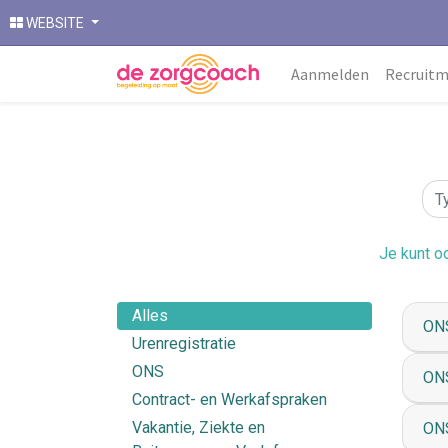
WEBSITE
Aanmelden
Recruit
Je kunt o
Alles
ONS
Urenregistratie
ONS
ONS
Contract- en Werkafspraken
Vakantie, Ziekte en
ONS