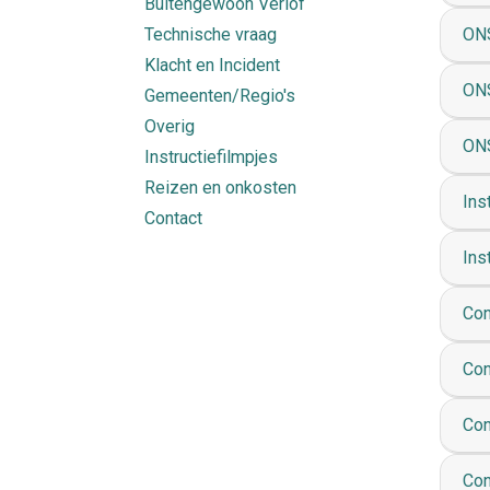
Buitengewoon Verlof
Technische vraag
ONS
Klacht en Incident
ONS
Gemeenten/Regio's
Overig
ONS
Instructiefilmpjes
Reizen en onkosten
Ins
Contact
Ins
Con
Con
Con
Con